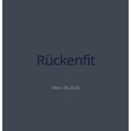
Rückenfit
·
März 28, 2026
·