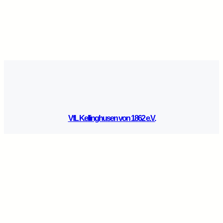
VfL Kellinghusen von 1862 e.V.
Facebook
Instagram
E-Mail
WhatsApp
Copyright © 2026 ·
VfL Kellinghusen von 1862 e.V.
· All rights reserved