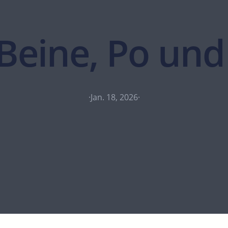
Beine, Po un
·
Jan. 18, 2026
·