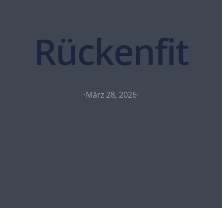
Rückenfit
·
März 28, 2026
·