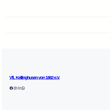
VfL Kellinghusen von 1862 e.V.
Facebook
Instagram
E-Mail
WhatsApp