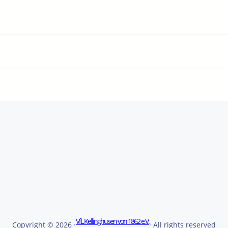
VfL Kellinghusen von 1862 e.V.
Copyright © 2026 ·
· All rights reserved